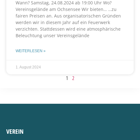
Wann? Samstag, 24.08.2024 ab 19:00 Uhr Wo?
Vereinsgelände am Ochsensee Wir bieten… …zu
fairen Preisen an. Aus organisatorischen Gründen
werden wir in diesem Jahr auf ein Feuerwerk
verzichten. Stattdessen wird eine atmosphärische
Beleuchtung unser Vereinsgelände
WEITERLESEN »
1. August 2024
1
2
VEREIN