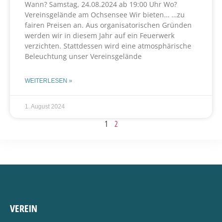
Wann? Samstag, 24.08.2024 ab 19:00 Uhr Wo?
Vereinsgelände am Ochsensee Wir bieten… …zu
fairen Preisen an. Aus organisatorischen Gründen
werden wir in diesem Jahr auf ein Feuerwerk
verzichten. Stattdessen wird eine atmosphärische
Beleuchtung unser Vereinsgelände
WEITERLESEN »
1. August 2024
1
2
VEREIN