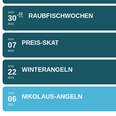
2026
22
RAUBFISCHWOCHEN
30
NOV.
AUG.
2026
PREIS-SKAT
07
NOV.
2026
WINTERANGELN
22
NOV.
2026
NIKOLAUS-ANGELN
06
DEZ.